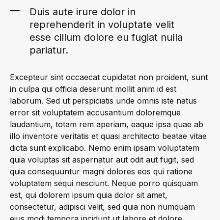
ON
Duis aute irure dolor in
FASHION
reprehenderit in voluptate velit
MONTH-
esse cillum dolore eu fugiat nulla
READY
pariatur.
IN
KONTE
STUDIO
Excepteur sint occaecat cupidatat non proident, sunt
FW2017
in culpa qui officia deserunt mollit anim id est
laborum. Sed ut perspiciatis unde omnis iste natus
error sit voluptatem accusantium doloremque
laudantium, totam rem aperiam, eaque ipsa quae ab
illo inventore veritatis et quasi architecto beatae vitae
dicta sunt explicabo. Nemo enim ipsam voluptatem
quia voluptas sit aspernatur aut odit aut fugit, sed
quia consequuntur magni dolores eos qui ratione
voluptatem sequi nesciunt. Neque porro quisquam
est, qui dolorem ipsum quia dolor sit amet,
consectetur, adipisci velit, sed quia non numquam
eius modi tempora incidunt ut labore et dolore