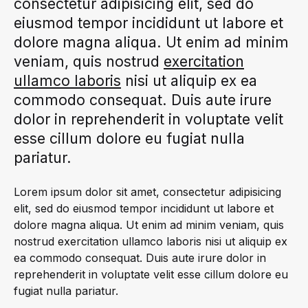
consectetur adipisicing elit, sed do
IN
Month-
eiusmod tempor incididunt ut labore et
KONTE
STUDIO
dolore magna aliqua. Ut enim ad minim
Ready
FW2017
veniam, quis nostrud
exercitation
In
ullamco laboris
nisi ut aliquip ex ea
commodo consequat. Duis aute irure
Konte
dolor in reprehenderit in voluptate velit
esse cillum dolore eu fugiat nulla
Studio
pariatur.
FW2017
Lorem ipsum dolor sit amet, consectetur adipisicing
elit, sed do eiusmod tempor incididunt ut labore et
AUGUST
dolore magna aliqua. Ut enim ad minim veniam, quis
23,
nostrud exercitation ullamco laboris nisi ut aliquip ex
2018
ea commodo consequat. Duis aute irure dolor in
reprehenderit in voluptate velit esse cillum dolore eu
NO
fugiat nulla pariatur.
COMMENTS