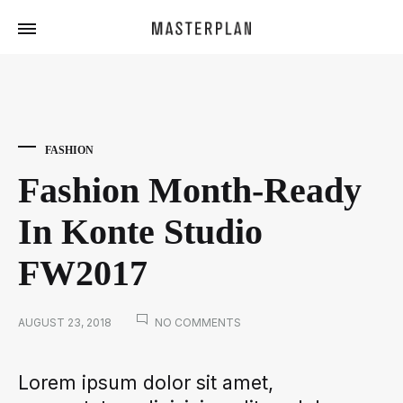
Masterplan
Curated
Travels
FASHION
Fashion Month-Ready
In Konte Studio
FW2017
ON
AUGUST 23, 2018
NO COMMENTS
FASHION
MONTH-
Fashion
Lorem ipsum dolor sit amet,
READY