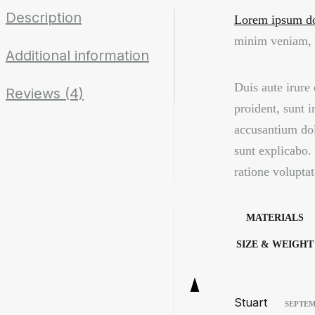
Description
Lorem ipsum dol
minim veniam, q
Additional information
Duis aute irure 
Reviews (4)
proident, sunt i
accusantium dol
sunt explicabo.
ratione volupta
MATERIALS
SIZE & WEIGHT
Stuart
SEPTEM