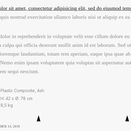
or sit amet, consectetur adipisicing elit, sed do eiusmod tem
uis nostrud exercitation ullamco laboris nisi ut aliquip ex 
dolor in reprehenderit in voluptate velit esse cillum dolore eu
n culpa qui officia deserunt mollit anim id est laborum. Sed ut
oremque laudantium, totam rem aperiam, eaque ipsa quae ab illo
 Nemo enim ipsam voluptatem quia voluptas sit aspernatur aut
tem sequi nesciunt.
Plastic Composite, Ash
H: 42 x Ø: 78 cm
8,5 kg
BER 14, 2018