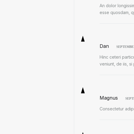
An dolor longissi
esse quosdam, qui
Dan
SEPTEMBER
Hinc ceteri parti
veniunt, de iis, s
Magnus
SEPT
Consectetur adipi