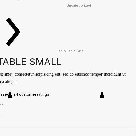
Uncategorized
Tablo Table Small
TABLE SMALL
t amet, consectetur adipisicing elit, sed do eiusmod tempor incididunt ut
na aliqua.
 based on
4
customer ratings
ws
0