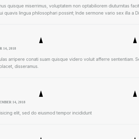
mus quisque miserrimus, voluptatem non optabiliorem diuturnitas facit
 quavis lingua philosophari possint; Inde sermone vario sex illa a D
 14, 2018
culas arripere conati suam quisque videro voluit afferre sententiam.
i placet, disseramus.
EMBER 14, 2018
sicing elit, sed do eiusmod tempor incididunt