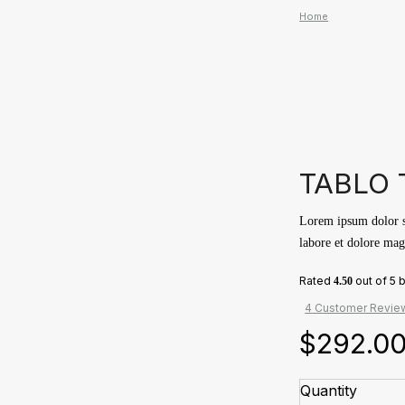
Home
TABLO 
Lorem ipsum dolor si
labore et dolore mag
Rated
out of 5
4.50
4
Customer Revie
$
292.0
Quantity