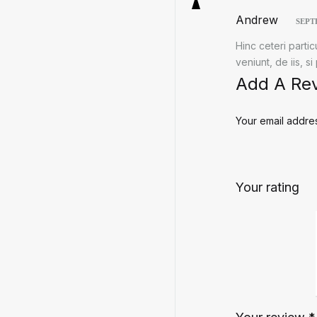
Andrew
SEPT
Hinc ceteri parti
veniunt, de iis, s
Add A Re
Your email addres
Your rating