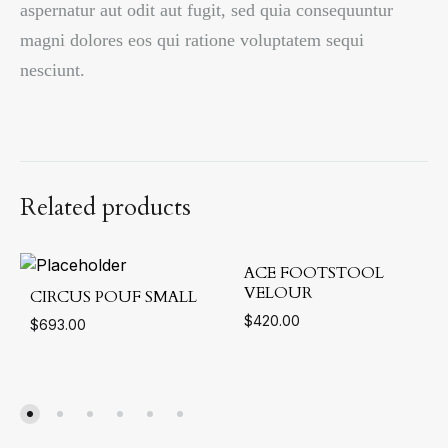
aspernatur aut odit aut fugit, sed quia consequuntur
magni dolores eos qui ratione voluptatem sequi
nesciunt.
Related products
ACE FOOTSTOOL
VELOUR
CIRCUS POUF SMALL
$
420.00
$
693.00
ADD
ADD
TO
TO
WIS
WISHLIST