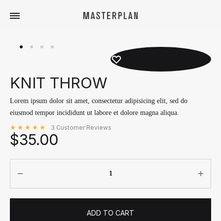
Masterplan
Curated
Travels
KNIT THROW
Lorem ipsum dolor sit amet, consectetur adipisicing elit, sed do
eiusmod tempor incididunt ut labore et dolore magna aliqua.
3
Customer Reviews
$
35.00
Rated
out of 5 based on
3
customer ratings
5.00
Quantity
ADD TO CART